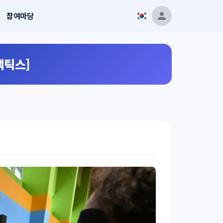
참여마당
택틱스]