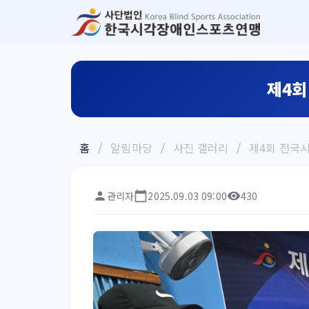
제4회
홈
/
알림마당
/
사진 갤러리
/
제4회 전국
관리자
2025.09.03 09:00
430