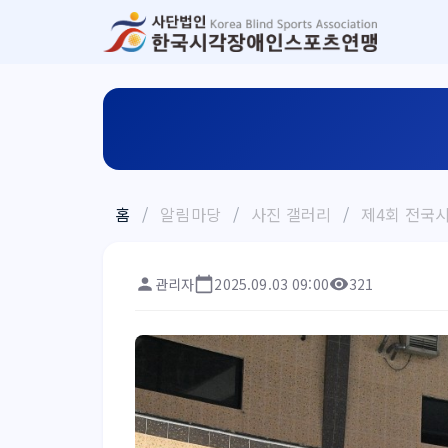
홈
/
알림마당
/
사진 갤러리
/
제4회 전국
관리자
2025.09.03 09:00
321